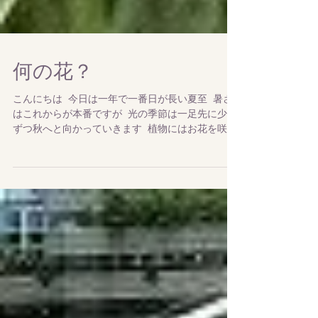
何の花？
こんにちは 今日は一年で一番日が長い夏至 暑さ
はこれからが本番ですが 光の季節は一足先に少し
ずつ秋へと向かっていきます 植物にはお花を咲か
せるきっかけに日の長さを感じる（実際には夜の
長さ）日長反応があります 今までは気温の上昇と
ともに日が長くなることでお花を咲かせる長日植
物...