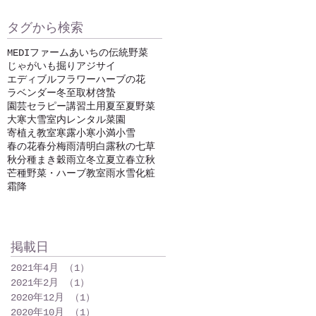
タグから検索
MEDIファーム
あいちの伝統野菜
じゃがいも掘り
アジサイ
エディブルフラワー
ハーブの花
ラベンダー
冬至
取材
啓蟄
園芸セラピー講習
土用
夏至
夏野菜
大寒
大雪
室内レンタル菜園
寄植え教室
寒露
小寒
小満
小雪
春の花
春分
梅雨
清明
白露
秋の七草
秋分
種まき
穀雨
立冬
立夏
立春
立秋
芒種
野菜・ハーブ教室
雨水
雪化粧
霜降
掲載日
2021年4月
（1）
1件の記事
2021年2月
（1）
1件の記事
2020年12月
（1）
1件の記事
2020年10月
（1）
1件の記事