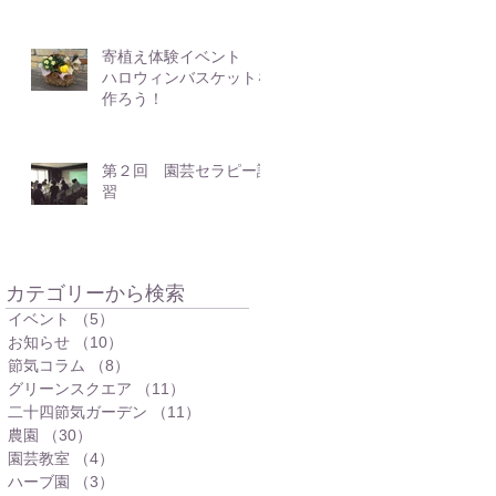
寄植え体験イベント
ハロウィンバスケットを
作ろう！
第２回 園芸セラピー講
習
​カテゴリーから検索
イベント
（5）
5件の記事
お知らせ
（10）
10件の記事
節気コラム
（8）
8件の記事
グリーンスクエア
（11）
11件の記事
二十四節気ガーデン
（11）
11件の記事
農園
（30）
30件の記事
園芸教室
（4）
4件の記事
ハーブ園
（3）
3件の記事