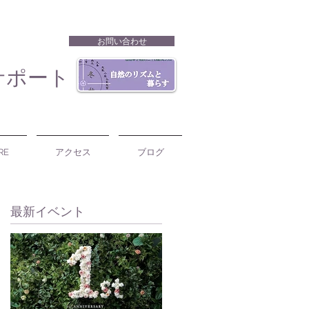
お問い合わせ
サポート
RE
アクセス
ブログ
​最新イベント
ね
で
の
と