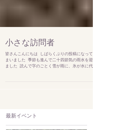
小さな訪問者
皆さんこんにちは しばらくぶりの投稿になってし
まいました 季節も進んで二十四節気の雨水を迎え
ました 読んで字のごとく雪が雨に、氷が水に代わ
る頃です こちらはジョウビタキの雄 秋も深くな
った頃 シベリヤからやって来る冬の渡り鳥です
菜園で作業をしていると...
​最新イベント