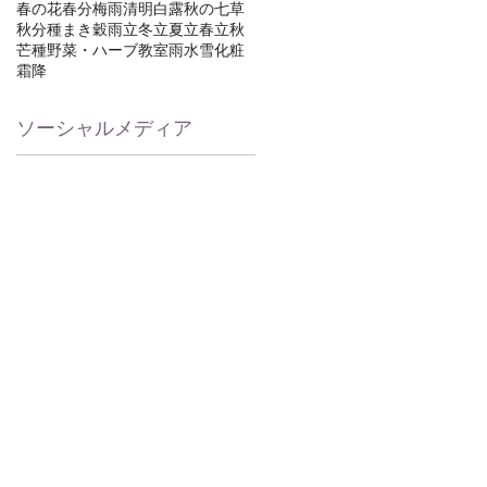
春の花
春分
梅雨
清明
白露
秋の七草
秋分
種まき
穀雨
立冬
立夏
立春
立秋
芒種
野菜・ハーブ教室
雨水
雪化粧
霜降
ソーシャルメディア