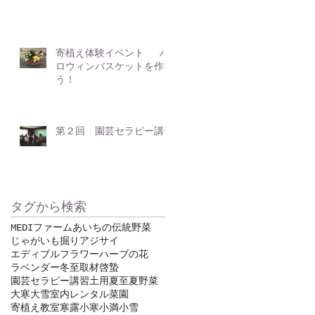
寄植え体験イベント ハ
ロウィンバスケットを作ろ
う！
第２回 園芸セラピー講習
タグから検索
MEDIファーム
あいちの伝統野菜
じゃがいも掘り
アジサイ
エディブルフラワー
ハーブの花
ラベンダー
冬至
取材
啓蟄
園芸セラピー講習
土用
夏至
夏野菜
大寒
大雪
室内レンタル菜園
寄植え教室
寒露
小寒
小満
小雪