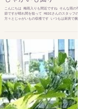
じゃがいも掘り
こんにちは 梅雨入りも間近ですね そんな雨の季
節ですが晴れ間を狙って MEDIさんのスタッフの
方々とじゃがいもの収穫です いつもは厨房で腕を
振るっているシェフも参加！ 大勢で掘ると早い早
い 3月初めに植え付けた種いもが約三ヶ月で何倍
にも！！ シンシア（白）...