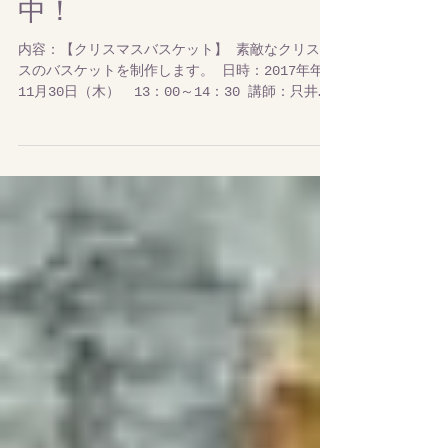
スバスケット教室 募集
中！
内容：【クリスマスバスケット】 素敵なクリスマ
スのバスケットを制作します。 日時：2017年年
11月30日（木） 13：00～14：30 講師：只井桂
子・原野 ●日本ハンギングバスケット協会公認講
師 費用：￥5,000（税込） 当日現金お支払 定
員：15名...