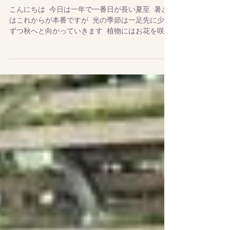
何の花？
こんにちは 今日は一年で一番日が長い夏至 暑さ
はこれからが本番ですが 光の季節は一足先に少し
ずつ秋へと向かっていきます 植物にはお花を咲か
せるきっかけに日の長さを感じる（実際には夜の
長さ）日長反応があります 今までは気温の上昇と
ともに日が長くなることでお花を咲かせる長日植
物...